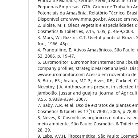
Franca de Manaus; Sebrae. Serviço Brasileiro de
Pequenas Empresas. GTA. Grupo de Trabalho Am
Potenciais da Amazônia. Relatório Técnico, Brasí
Disponível em: www.mma.gov.br. Acesso em no
2. Bloise, M. I. Óleos vegetais e especialidades 
Cosmetics & Toiletries, v.15, n.05, p. 46-9,2003.
3. Mors, W.; Rizzini, C.T. Useful plants of Brazil
Inc., 1966. 45p.
4. Franquilino, E. Ativos Amazônicos. São Paulo: 
53, 2006, p. 19-47.
5. Euromonitor. Euromonitor Internacional: busi
company profiles, strategic Market analysis. Dis
www.euromonitor.com Acesso em novembro de 
6. Brito, ES.; Araújo, MC.P.; Alves, RE.; Carkeet, C
Novotny, J A. Anthocyanins present in selected tro
jambolão, jussar and guajiru. Journal of Agricul
v.55, p.9389-9394, 2007.
7. Baby, A.R. et al. Uso de extratos de plantas e
Cosmetics & toiletries 17(1): 78-82, 2005, p.78,80
8. Neves, K. Cosméticos orgânicos e naturais: e
meio ambiente. São Paulo: Cosmetics & Toiletries
28, 29.
9. Labs, V.V.H. Fitocosmética. São Paulo: Cosmetic