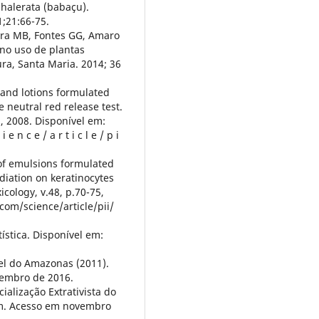
phalerata (babaçu).
1;21:66-75.
eira MB, Fontes GG, Amaro
no uso de plantas
ura, Santa Maria. 2014; 36
s and lotions formulated
e neutral red release test.
, 2008. Disponível em:
 e n c e / a r t i c l e / p i
l of emulsions formulated
adiation on keratinocytes
icology, v.48, p.70-75,
com/science/article/pii/
tística. Disponível em:
el do Amazonas (2011).
embro de 2016.
alização Extrativista do
om. Acesso em novembro