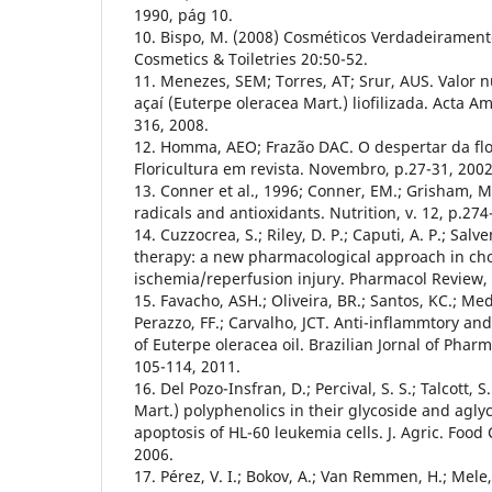
1990, pág 10.
10. Bispo, M. (2008) Cosméticos Verdadeirament
Cosmetics & Toiletries 20:50-52.
11. Menezes, SEM; Torres, AT; Srur, AUS. Valor n
açaí (Euterpe oleracea Mart.) liofilizada. Acta Am
316, 2008.
12. Homma, AEO; Frazão DAC. O despertar da flo
Floricultura em revista. Novembro, p.27-31, 2002
13. Conner et al., 1996; Conner, EM.; Grisham, 
radicals and antioxidants. Nutrition, v. 12, p.274
14. Cuzzocrea, S.; Riley, D. P.; Caputi, A. P.; Salv
therapy: a new pharmacological approach in ch
ischemia/reperfusion injury. Pharmacol Review, 
15. Favacho, ASH.; Oliveira, BR.; Santos, KC.; Mede
Perazzo, FF.; Carvalho, JCT. Anti-inflammtory and 
of Euterpe oleracea oil. Brazilian Jornal of Pharm
105-114, 2011.
16. Del Pozo-Insfran, D.; Percival, S. S.; Talcott, 
Mart.) polyphenolics in their glycoside and agl
apoptosis of HL-60 leukemia cells. J. Agric. Food
2006.
17. Pérez, V. I.; Bokov, A.; Van Remmen, H.; Mele, 