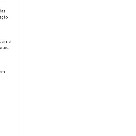
das
zação
dar na
rais.
á
ara