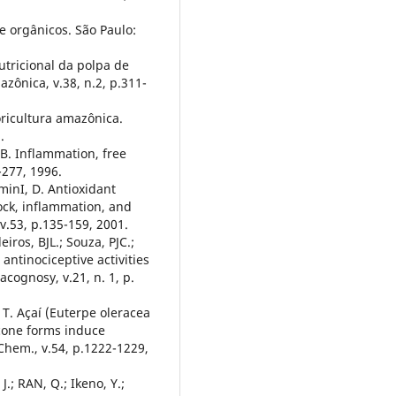
e orgânicos. São Paulo:
utricional da polpa de
azônica, v.38, n.2, p.311-
ricultura amazônica.
.
MB. Inflammation, free
-277, 1996.
eminI, D. Antioxidant
ock, inflammation, and
v.53, p.135-159, 2001.
iros, BJL.; Souza, PJC.;
antinociceptive activities
acognosy, v.21, n. 1, p.
S. T. Açaí (Euterpe oleracea
ycone forms induce
 Chem., v.54, p.1222-1229,
J.; RAN, Q.; Ikeno, Y.;