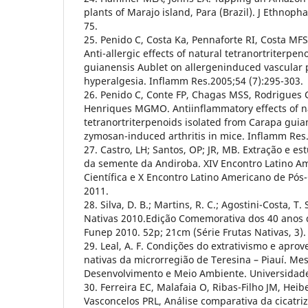
plants of Marajo island, Para (Brazil). J Ethnoph
75.
25. Penido C, Costa Ka, Pennaforte RI, Costa MFS,
Anti-allergic effects of natural tetranortriterpe
guianensis Aublet on allergeninduced vascular 
hyperalgesia. Inflamm Res.2005;54 (7):295-303.
26. Penido C, Conte FP, Chagas MSS, Rodrigues C
Henriques MGMO. Antiinflammatory effects of n
tetranortriterpenoids isolated from Carapa guia
zymosan-induced arthritis in mice. Inflamm Res.
27. Castro, LH; Santos, OP; JR, MB. Extração e es
da semente da Andiroba. XIV Encontro Latino Am
Científica e X Encontro Latino Americano de Pó
2011.
28. Silva, D. B.; Martins, R. C.; Agostini-Costa, T. 
Nativas 2010.Edição Comemorativa dos 40 anos d
Funep 2010. 52p; 21cm (Série Frutas Nativas, 3).
29. Leal, A. F. Condições do extrativismo e apro
nativas da microrregião de Teresina – Piauí. Me
Desenvolvimento e Meio Ambiente. Universidade 
30. Ferreira EC, Malafaia O, Ribas-Filho JM, Heib
Vasconcelos PRL, Análise comparativa da cicatr