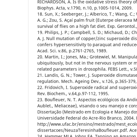
RICHARDSON, A. Is the oxidative stress theory o
Biophys. Acta, v.1790, n.10, p.1005-1014, 2009.
18. Sun, X.; Seeberger, J.; Alberico, T.; Wang, C.;
A. G.; Zou, S. Açaí palm fruit (Euterpe oleracea 
survival of flies on a high fat diet. Exp. Gerontol.
19. Philips, J. P.; Campbell, S. D.; Michaud, D.; 
A. J. Null mutation of copper/zinc superoxide d
confers hypersensitivity to paraquat and reduced
Acad. Sci. v.86, p.2761-2765, 1989.
20. Martin, I.; Jones, Ma.; Grotewiel, M. Manipul
ubiquitously, but not in the nervous system or 
related parameters in drosophila. FEBS Lett., v.
21. Landis, G. N.; Tower, J. Superoxide dismutas
regulation. Mech. Ageing Dev., v.126, p.365-379
22. Fridovich, I. Superoxide radical and supero
Rev. Biochem., v.64,p.97-112, 1995.
23. Boufleuer, N. T. Aspectos ecológicos da And
Aublet., Meliaceae), visando o seu manejo e cons
Dissertação (Mestrado em Ecologia e Manejo dos
Universidade Federal do Acre-Rio Branco, 2004. 
http://www.ufac.br/ensino/mestrado/mest_ecol
dissertacoes/NeuzaTeresinhaBoufleuer.pdf. Ace
24. Hammer MLA, Johns EA. Tapping an Amazon p