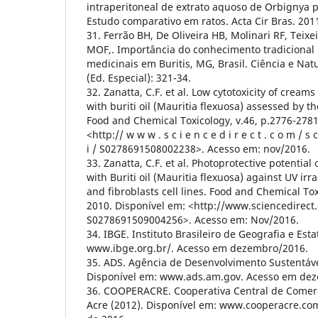
intraperitoneal de extrato aquoso de Orbignya 
Estudo comparativo em ratos. Acta Cir Bras. 201
31. Ferrão BH, De Oliveira HB, Molinari RF, Teix
MOF,. Importância do conhecimento tradicional 
medicinais em Buritis, MG, Brasil. Ciência e Nat
(Ed. Especial): 321-34.
32. Zanatta, C.F. et al. Low cytotoxicity of cream
with buriti oil (Mauritia flexuosa) assessed by th
Food and Chemical Toxicology, v.46, p.2776-2781
<http:// w w w . s c i e n c e d i r e c t . c o m / s c i
i / S0278691508002238>. Acesso em: nov/2016.
33. Zanatta, C.F. et al. Photoprotective potentia
with Buriti oil (Mauritia flexuosa) against UV irr
and fibroblasts cell lines. Food and Chemical Tox
2010. Disponível em: <http://www.sciencedirect.
S0278691509004256>. Acesso em: Nov/2016.
34. IBGE. Instituto Brasileiro de Geografia e Esta
www.ibge.org.br/. Acesso em dezembro/2016.
35. ADS. Agência de Desenvolvimento Sustentáv
Disponível em: www.ads.am.gov. Acesso em dez
36. COOPERACRE. Cooperativa Central de Comerci
Acre (2012). Disponível em: www.cooperacre.c