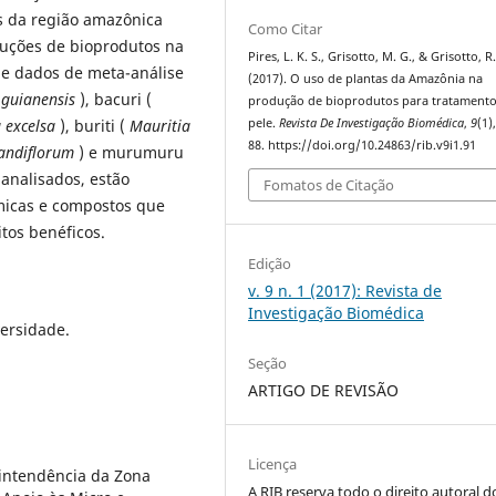
is da região amazônica
Como Citar
duções de bioprodutos na
Pires, L. K. S., Grisotto, M. G., & Grisotto, R.
 de dados de meta-análise
(2017). O uso de plantas da Amazônia na
 guianensis
), bacuri (
produção de bioprodutos para tratamento
a excelsa
),
buriti (
Mauritia
pele.
Revista De Investigação Biomédica
,
9
(1)
88. https://doi.org/10.24863/rib.v9i1.91
andiflorum
) e murumuru
 analisados, estão
Fomatos de Citação
uímicas e compostos que
tos benéficos.
Edição
v. 9 n. 1 (2017): Revista de
Investigação Biomédica
ersidade.
Seção
ARTIGO DE REVISÃO
Licença
rintendência da Zona
A RIB reserva todo o direito autoral d