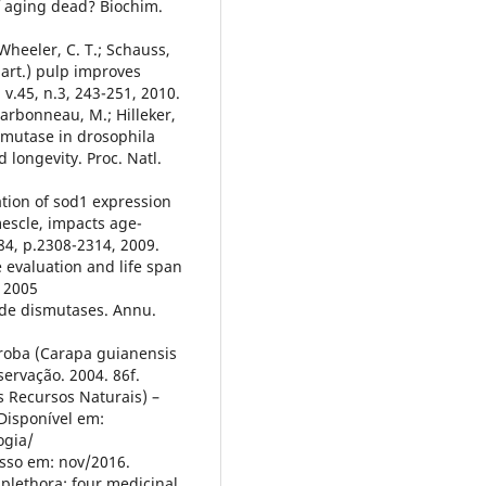
f aging dead? Biochim.
 Wheeler, C. T.; Schauss,
Mart.) pulp improves
, v.45, n.3, 243-251, 2010.
Charbonneau, M.; Hilleker,
ismutase in drosophila
 longevity. Proc. Natl.
ation of sod1 expression
mescle, impacts age-
584, p.2308-2314, 2009.
e evaluation and life span
, 2005
xide dismutases. Annu.
iroba (Carapa guianensis
ervação. 2004. 86f.
 Recursos Naturais) –
Disponível em:
ogia/
sso em: nov/2016.
lethora: four medicinal