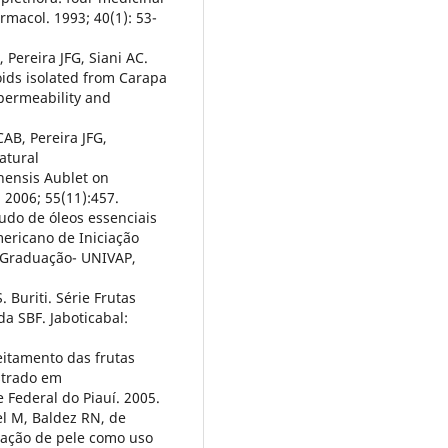
armacol. 1993; 40(1): 53-
 Pereira JFG, Siani AC.
noids isolated from Carapa
permeability and
AB, Pereira JFG,
atural
nensis Aublet on
 2006; 55(11):457.
tudo de óleos essenciais
ericano de Iniciação
s-Graduação- UNIVAP,
S. Buriti. Série Frutas
a SBF. Jaboticabal:
veitamento das frutas
strado em
Federal do Piauí. 2005.
el M, Baldez RN, de
ização de pele como uso