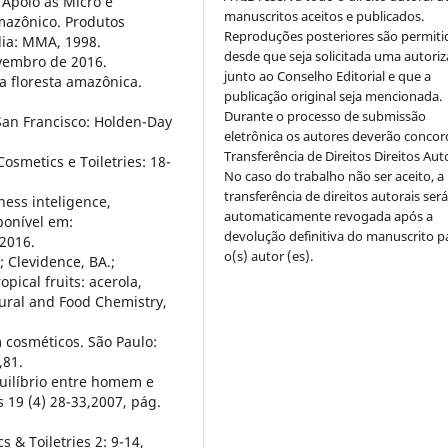
 Apoio às Micro e
manuscritos aceitos e publicados.
azônico. Produtos
Reproduções posteriores são permiti
lia: MMA, 1998.
desde que seja solicitada uma autori
vembro de 2016.
junto ao Conselho Editorial e que a
da floresta amazônica.
publicação original seja mencionada.
Durante o processo de submissão
. San Francisco: Holden-Day
eletrônica os autores deverão concor
Transferência de Direitos Direitos Auto
Cosmetics e Toiletries: 18-
No caso do trabalho não ser aceito, a
transferência de direitos autorais ser
ness inteligence,
automaticamente revogada após a
ponível em:
devolução definitiva do manuscrito p
2016.
o(s) autor (es).
.; Clevidence, BA.;
pical fruits: acerola,
tural and Food Chemistry,
m cosméticos. São Paulo:
,81.
quilíbrio entre homem e
 19 (4) 28-33,2007, pág.
s & Toiletries 2: 9-14,