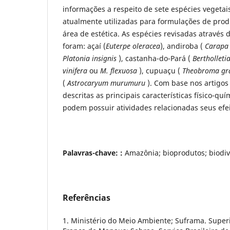
informações a respeito de sete espécies vegeta
atualmente utilizadas para formulações de pro
área de estética. As espécies revisadas através
foram: açaí (
Euterpe oleracea
), andiroba (
Carapa
Platonia insignis
), castanha-do-Pará (
Bertholleti
vinifera
ou
M. flexuosa
), cupuaçu (
Theobroma gr
(
Astrocaryum murumuru
). Com base nos artigos
descritas as principais características físico-q
podem possuir atividades relacionadas seus efei
Palavras-chave: :
Amazônia; bioprodutos; biodiv
Referências
1. Ministério do Meio Ambiente; Suframa. Supe