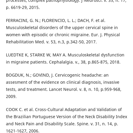
processes, complex pathophysiology. J Neurosci. v. 35, n. 17,
p. 6619-29, 2015.
FERRACINI, G. N.; FLORENCIO, L. L.; DACH, F. et al.
Musculoskeletal disorders of the upper cervical spine in
women with episodic or chronic migraine. Eur. J. Physical
Rehabilitation Med. v. 53, n.3, p.342-50, 2017.
LUEDTKE K, STARKE W, MAY A. Musculoskeletal dysfunction
in migraine patients. Cephalalgia. v., 38, p.865-875, 2018.
BOGDUK, N.; GOVIND, J. Cervicogenic headache: an
assesment of the evidence on clinical diagnosis, invasive
tests, and treatment. Lancet Neurol. v. 8, n. 10, p.959-968,
2009.
COOK C. et al. Cross-Cultural Adaptation and Validation of
the Brazilian Portuguese Version of the Neck Disability Index
and Neck Pain and Disability Scale. Spine. v. 31, n. 14, p.
1621-1627, 2006.