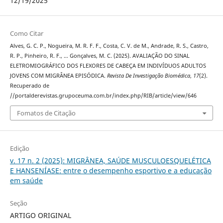
12/19/2025
Como Citar
Alves, G. C. P., Nogueira, M. R. F. F., Costa, C. V. de M., Andrade, R. S., Castro,
R. P., Pinheiro, R. F., … Gonçalves, M. C. (2025). AVALIAÇÃO DO SINAL
ELETROMIOGRÁFICO DOS FLEXORES DE CABEÇA EM INDIVÍDUOS ADULTOS
JOVENS COM MIGRÂNEA EPISÓDICA.
Revista De Investigação Biomédica
,
17
(2).
Recuperado de
//portalderevistas.grupoceuma.com.br/index.php/RIB/article/view/646
Fomatos de Citação
Edição
v. 17 n. 2 (2025): MIGRÂNEA, SAÚDE MUSCULOESQUELÉTICA
E HANSENÍASE: entre o desempenho esportivo e a educação
em saúde
Seção
ARTIGO ORIGINAL