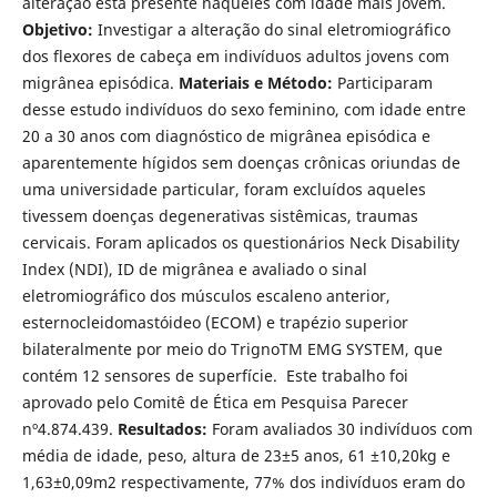
alteração está presente naqueles com idade mais jovem.
Objetivo:
Investigar a alteração do sinal eletromiográfico
dos flexores de cabeça em indivíduos adultos jovens com
migrânea episódica.
Materiais e Método:
Participaram
desse estudo indivíduos do sexo feminino, com idade entre
20 a 30 anos com diagnóstico de migrânea episódica e
aparentemente hígidos sem doenças crônicas oriundas de
uma universidade particular, foram excluídos aqueles
tivessem doenças degenerativas sistêmicas, traumas
cervicais. Foram aplicados os questionários Neck Disability
Index (NDI), ID de migrânea e avaliado o sinal
eletromiográfico dos músculos escaleno anterior,
esternocleidomastóideo (ECOM) e trapézio superior
bilateralmente por meio do TrignoTM EMG SYSTEM, que
contém 12 sensores de superfície. Este trabalho foi
aprovado pelo Comitê de Ética em Pesquisa Parecer
nº4.874.439.
Resultados:
Foram avaliados 30 indivíduos com
média de idade, peso, altura de 23±5 anos, 61 ±10,20kg e
1,63±0,09m2 respectivamente, 77% dos indivíduos eram do