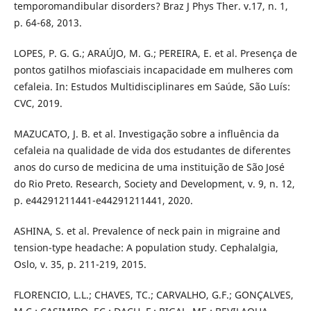
temporomandibular disorders? Braz J Phys Ther. v.17, n. 1,
p. 64-68, 2013.
LOPES, P. G. G.; ARAÚJO, M. G.; PEREIRA, E. et al. Presença de
pontos gatilhos miofasciais incapacidade em mulheres com
cefaleia. In: Estudos Multidisciplinares em Saúde, São Luís:
CVC, 2019.
MAZUCATO, J. B. et al. Investigação sobre a influência da
cefaleia na qualidade de vida dos estudantes de diferentes
anos do curso de medicina de uma instituição de São José
do Rio Preto. Research, Society and Development, v. 9, n. 12,
p. e44291211441-e44291211441, 2020.
ASHINA, S. et al. Prevalence of neck pain in migraine and
tension-type headache: A population study. Cephalalgia,
Oslo, v. 35, p. 211-219, 2015.
FLORENCIO, L.L.; CHAVES, TC.; CARVALHO, G.F.; GONÇALVES,