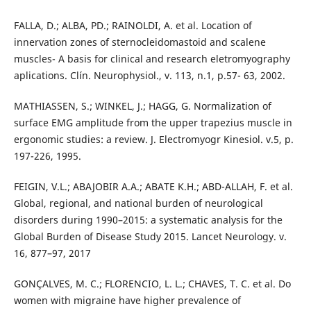
FALLA, D.; ALBA, PD.; RAINOLDI, A. et al. Location of
innervation zones of sternocleidomastoid and scalene
muscles- A basis for clinical and research eletromyography
aplications. Clín. Neurophysiol., v. 113, n.1, p.57- 63, 2002.
MATHIASSEN, S.; WINKEL, J.; HAGG, G. Normalization of
surface EMG amplitude from the upper trapezius muscle in
ergonomic studies: a review. J. Electromyogr Kinesiol. v.5, p.
197-226, 1995.
FEIGIN, V.L.; ABAJOBIR A.A.; ABATE K.H.; ABD-ALLAH, F. et al.
Global, regional, and national burden of neurological
disorders during 1990–2015: a systematic analysis for the
Global Burden of Disease Study 2015. Lancet Neurology. v.
16, 877–97, 2017
GONÇALVES, M. C.; FLORENCIO, L. L.; CHAVES, T. C. et al. Do
women with migraine have higher prevalence of