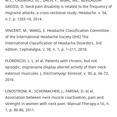
M.C.; CASIMIRO, EC.; DACH, F.; BIGAL, ME.; BEVILAQUA-
GROSSI, D. Neck pain disability is related to the frequency of
migraine attacks: a cross-sectional study. Headache. v. 54,
n.7, p. 1203-10, 2014.
VINCENT, M.; WANG, S. Headache Classification Committee
of the International Headache Society (IHS) The
International Classification of Headache Disorders, 3rd
edition. Cephalalgia, v. 38, n. 1, p. 1–211, 2018.
FLORENCIO, L. L. et al. Patients with chronic, but not
episodic, migranaine display altered activity of their neck
extensor muscules. J. Electromyogr Kinesiol. v. 30, p. 66-72,
2016.
LINDSTROM, R.; SCHOMACHER, J.; FARINA, D. et al.
Association between neck muscle coactivation, pain and
strenght in women with neck pain. Manual Therapy.v.16, n.
1, p. 80-86, 2011.