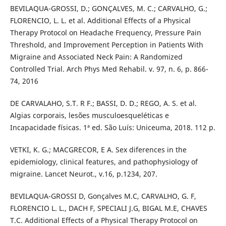
BEVILAQUA-GROSSI, D.; GONÇALVES, M. C.; CARVALHO, G.;
FLORENCIO, L. L. et al. Additional Effects of a Physical
Therapy Protocol on Headache Frequency, Pressure Pain
Threshold, and Improvement Perception in Patients With
Migraine and Associated Neck Pain: A Randomized
Controlled Trial. Arch Phys Med Rehabil. v. 97, n. 6, p. 866-
74, 2016
DE CARVALAHO, S.T. R F.; BASSI, D. D.; REGO, A. S. et al.
Algias corporais, lesões musculoesqueléticas e
Incapacidade físicas. 1ª ed. São Luís: Uniceuma, 2018. 112 p.
VETKI, K. G.; MACGRECOR, E A. Sex diferences in the
epidemiology, clinical features, and pathophysiology of
migraine. Lancet Neurot., v.16, p.1234, 207.
BEVILAQUA-GROSSI D, Gonçalves M.C, CARVALHO, G. F,
FLORENCIO L. L., DACH F, SPECIALI J.G, BIGAL M.E, CHAVES
T.C. Additional Effects of a Physical Therapy Protocol on