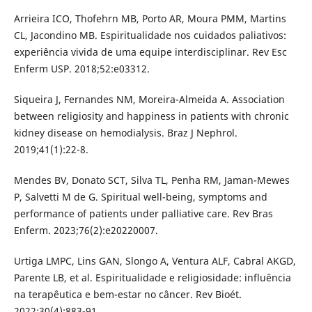
Arrieira ICO, Thofehrn MB, Porto AR, Moura PMM, Martins
CL, Jacondino MB. Espiritualidade nos cuidados paliativos:
experiência vivida de uma equipe interdisciplinar. Rev Esc
Enferm USP. 2018;52:e03312.
Siqueira J, Fernandes NM, Moreira-Almeida A. Association
between religiosity and happiness in patients with chronic
kidney disease on hemodialysis. Braz J Nephrol.
2019;41(1):22-8.
Mendes BV, Donato SCT, Silva TL, Penha RM, Jaman-Mewes
P, Salvetti M de G. Spiritual well-being, symptoms and
performance of patients under palliative care. Rev Bras
Enferm. 2023;76(2):e20220007.
Urtiga LMPC, Lins GAN, Slongo A, Ventura ALF, Cabral AKGD,
Parente LB, et al. Espiritualidade e religiosidade: influência
na terapêutica e bem-estar no câncer. Rev Bioét.
2022;30(4):883-91.