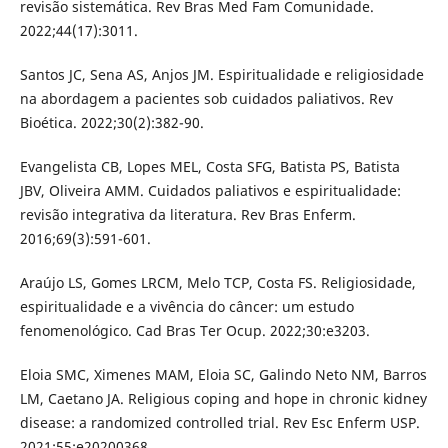
revisão sistemática. Rev Bras Med Fam Comunidade.
2022;44(17):3011.
Santos JC, Sena AS, Anjos JM. Espiritualidade e religiosidade
na abordagem a pacientes sob cuidados paliativos. Rev
Bioética. 2022;30(2):382-90.
Evangelista CB, Lopes MEL, Costa SFG, Batista PS, Batista
JBV, Oliveira AMM. Cuidados paliativos e espiritualidade:
revisão integrativa da literatura. Rev Bras Enferm.
2016;69(3):591-601.
Araújo LS, Gomes LRCM, Melo TCP, Costa FS. Religiosidade,
espiritualidade e a vivência do câncer: um estudo
fenomenológico. Cad Bras Ter Ocup. 2022;30:e3203.
Eloia SMC, Ximenes MAM, Eloia SC, Galindo Neto NM, Barros
LM, Caetano JA. Religious coping and hope in chronic kidney
disease: a randomized controlled trial. Rev Esc Enferm USP.
2021;55;e20200368.