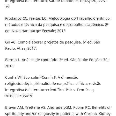
integrativa da literatura. Saúde Debate. 2019;43(120):223-
39.
Prodanov CC, Freitas EC. Metodologia do Trabalho Científico:
métodos e técnica da pesquisa e do trabalho acadêmico. 2ª
ed. Novo Hamburgo: Feevale; 2013.
Gil AC. Como elaborar projetos de pesquisa. 6ª ed. São
Paulo: Atlas; 2017.
Bardin L. Análise de conteúdo. 3ª ed. São Paulo: Edições 70;
2016.
Cunha VF, Scorsolini-Comin F. A dimensão
religiosidade/espiritualidade na prática clínica: revisão
integrativa da literatura científica. Psicol Teor Pesq.
2019;35:e35419.
Bravin AM, Trettene AS, Andrade LGM, Popim RC. Benefits of
spirituality and/or religiosity in patients with Chronic Kidney