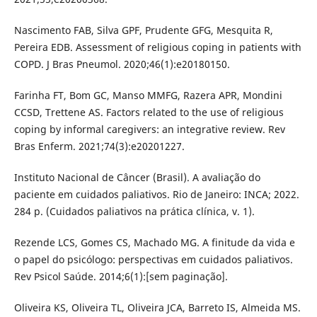
Nascimento FAB, Silva GPF, Prudente GFG, Mesquita R,
Pereira EDB. Assessment of religious coping in patients with
COPD. J Bras Pneumol. 2020;46(1):e20180150.
Farinha FT, Bom GC, Manso MMFG, Razera APR, Mondini
CCSD, Trettene AS. Factors related to the use of religious
coping by informal caregivers: an integrative review. Rev
Bras Enferm. 2021;74(3):e20201227.
Instituto Nacional de Câncer (Brasil). A avaliação do
paciente em cuidados paliativos. Rio de Janeiro: INCA; 2022.
284 p. (Cuidados paliativos na prática clínica, v. 1).
Rezende LCS, Gomes CS, Machado MG. A finitude da vida e
o papel do psicólogo: perspectivas em cuidados paliativos.
Rev Psicol Saúde. 2014;6(1):[sem paginação].
Oliveira KS, Oliveira TL, Oliveira JCA, Barreto IS, Almeida MS.