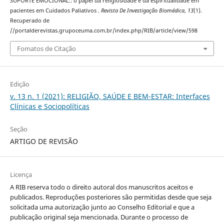
SUPORTE EMOCIONAL:: o papel da religiosidade e da espiritualidade em
pacientes em Cuidados Paliativos .
Revista De Investigação Biomédica
,
13
(1).
Recuperado de
//portalderevistas.grupoceuma.com.br/index.php/RIB/article/view/598
Fomatos de Citação
Edição
v. 13 n. 1 (2021): RELIGIÃO, SAÚDE E BEM-ESTAR: Interfaces
Clínicas e Sociopolíticas
Seção
ARTIGO DE REVISÃO
Licença
A RIB reserva todo o direito autoral dos manuscritos aceitos e
publicados. Reproduções posteriores são permitidas desde que seja
solicitada uma autorização junto ao Conselho Editorial e que a
publicação original seja mencionada. Durante o processo de